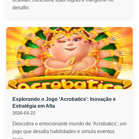
desafio.
Explorando o Jogo 'Acrobatics': Inovação e
Estratégia em Alta
2026-03-22
Descubra o emocionante mundo de 'Acrobatics', um
jogo que desafia habilidades e simula eventos