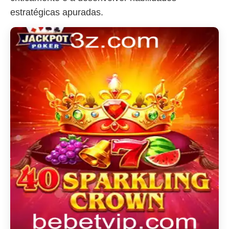
estratégicas apuradas.