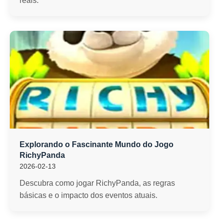
reais.
Explorando o Fascinante Mundo do Jogo
RichyPanda
2026-02-13
Descubra como jogar RichyPanda, as regras
básicas e o impacto dos eventos atuais.