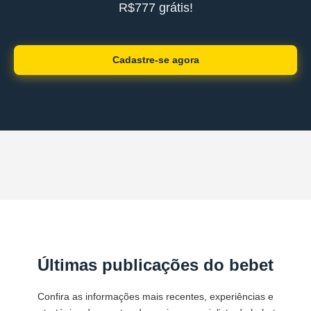
R$777 grátis!
Cadastre-se agora
Últimas publicações do bebet
Confira as informações mais recentes, experiências e