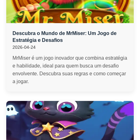
Descubra o Mundo de MrMiser: Um Jogo de
Estratégia e Desafios
2026-04-24
MrMiser é um jogo inovador que combina estratégia
e habilidade, ideal para quem busca um desafio
envolvente. Descubra suas regras e como começar
a jogar.