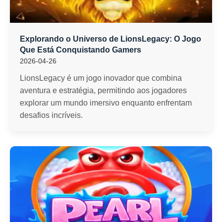
Explorando o Universo de LionsLegacy: O Jogo
Que Está Conquistando Gamers
2026-04-26
LionsLegacy é um jogo inovador que combina
aventura e estratégia, permitindo aos jogadores
explorar um mundo imersivo enquanto enfrentam
desafios incríveis.