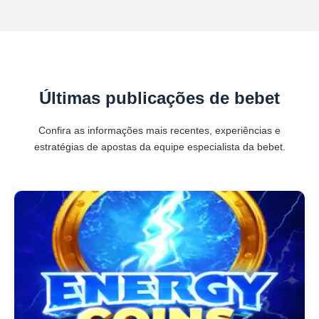
Últimas publicações de bebet
Confira as informações mais recentes, experiências e
estratégias de apostas da equipe especialista da bebet.