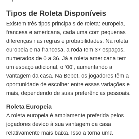
Tipos de Roleta Disponíveis
Existem três tipos principais de roleta: europeia,
francesa e americana, cada uma com pequenas
diferenças nas regras e probabilidades. Na roleta
europeia e na francesa, a roda tem 37 espaços,
numerados de 0 a 36. Já a roleta americana tem
um espaço adicional, o ‘00’, aumentando a
vantagem da casa. Na Bebet, os jogadores têm a
oportunidade de escolher entre essas variações e
mais, dependendo de suas preferências pessoais.
Roleta Europeia
A roleta europeia é amplamente preferida pelos
jogadores devido à sua vantagem da casa
relativamente mais baixa. Isso a torna uma