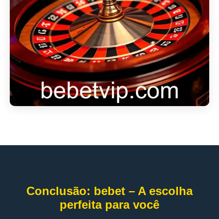
Conclusão: bebet – A escolha
perfeita para você