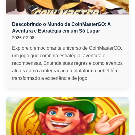
Descobrindo o Mundo de CoinMasterGO: A
Aventura e Estratégia em um Só Lugar
2026-02-08
Explore o emocionante universo de CoinMasterGO,
um jogo que combina estratégia, aventura e
recompensas. Entenda suas regras e como eventos
atuais como a integração da plataforma bebet têm
transformado a experiência de jogo.