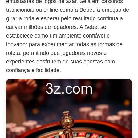
entusiastas de jogos de azar. Seja em cassinos
tradicionais ou online como a Bebet, a emoção de
girar a roda e esperar pelo resultado continua a
cativar milhões de jogadores. A Bebet se
estabelece como um ambiente confiável e
inovador para experimentar todas as formas de
roleta, permitindo que jogadores novos e
experientes desfrutem de suas apostas com
confiança e facilidade.