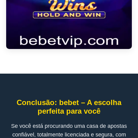
Conclusão: bebet – A escolha
perfeita para você
Se você está procurando uma casa de apostas
confiável, totalmente licenciada e segura, com