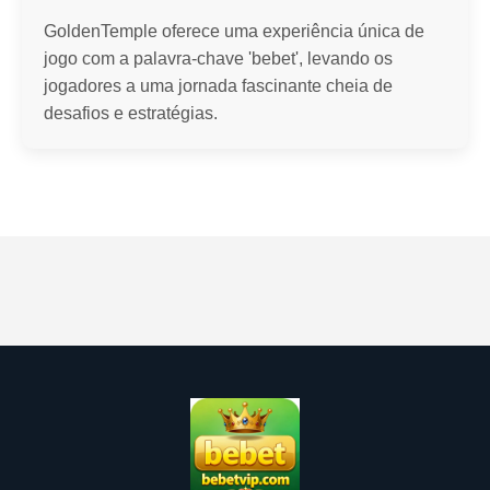
GoldenTemple oferece uma experiência única de
jogo com a palavra-chave 'bebet', levando os
jogadores a uma jornada fascinante cheia de
desafios e estratégias.