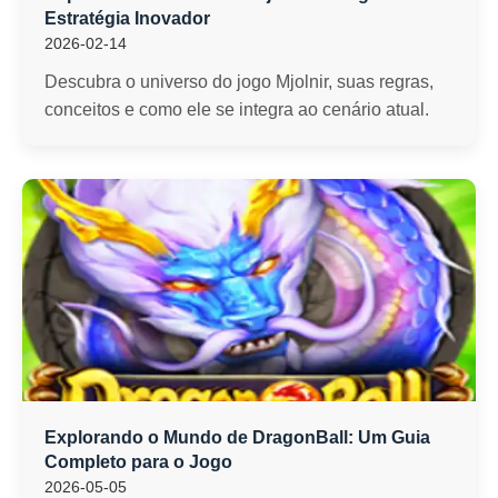
Estratégia Inovador
2026-02-14
Descubra o universo do jogo Mjolnir, suas regras,
conceitos e como ele se integra ao cenário atual.
Explorando o Mundo de DragonBall: Um Guia
Completo para o Jogo
2026-05-05