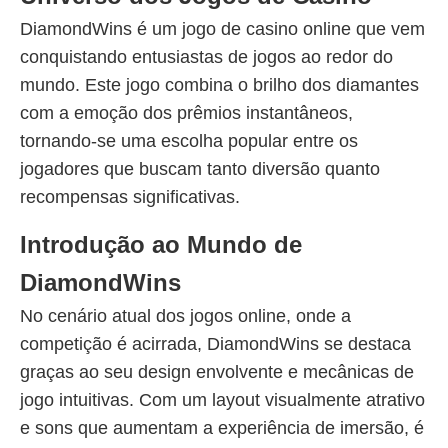
DiamondWins é um jogo de casino online que vem
conquistando entusiastas de jogos ao redor do
mundo. Este jogo combina o brilho dos diamantes
com a emoção dos prêmios instantâneos,
tornando-se uma escolha popular entre os
jogadores que buscam tanto diversão quanto
recompensas significativas.
Introdução ao Mundo de
DiamondWins
No cenário atual dos jogos online, onde a
competição é acirrada, DiamondWins se destaca
graças ao seu design envolvente e mecânicas de
jogo intuitivas. Com um layout visualmente atrativo
e sons que aumentam a experiência de imersão, é