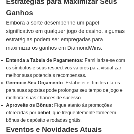
Estratégias para Maximizar Seus
Ganhos
Embora a sorte desempenhe um papel
significativo em qualquer jogo de casino, algumas
estratégias podem ser empregadas para
maximizar os ganhos em DiamondWins:
Entenda a Tabela de Pagamentos:
Familiarize-se com
os símbolos e seus respectivos valores para visualizar
melhor suas potenciais recompensas.
Gerencie Seu Orçamento:
Estabelecer limites claros
para suas apostas pode prolongar seu tempo de jogo e
melhorar suas chances de sucesso.
Aproveite os Bônus:
Fique atento às promoções
oferecidas por
bebet
, que frequentemente fornecem
bônus de depósito e rodadas grátis.
Eventos e Novidades Atuais