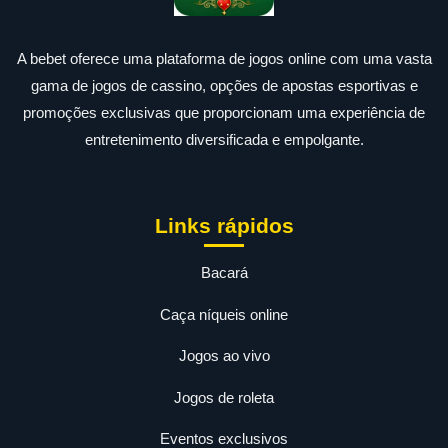
A bebet oferece uma plataforma de jogos online com uma vasta
gama de jogos de cassino, opções de apostas esportivas e
promoções exclusivas que proporcionam uma experiência de
entretenimento diversificada e empolgante.
Links rápidos
Bacará
Caça níqueis online
Jogos ao vivo
Jogos de roleta
Eventos exclusivos