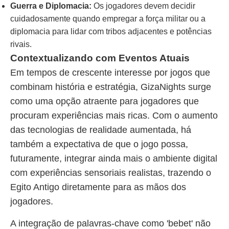
Guerra e Diplomacia:
Os jogadores devem decidir
cuidadosamente quando empregar a força militar ou a
diplomacia para lidar com tribos adjacentes e potências
rivais.
Contextualizando com Eventos Atuais
Em tempos de crescente interesse por jogos que
combinam história e estratégia, GizaNights surge
como uma opção atraente para jogadores que
procuram experiências mais ricas. Com o aumento
das tecnologias de realidade aumentada, há
também a expectativa de que o jogo possa,
futuramente, integrar ainda mais o ambiente digital
com experiências sensoriais realistas, trazendo o
Egito Antigo diretamente para as mãos dos
jogadores.
A integração de palavras-chave como 'bebet' não