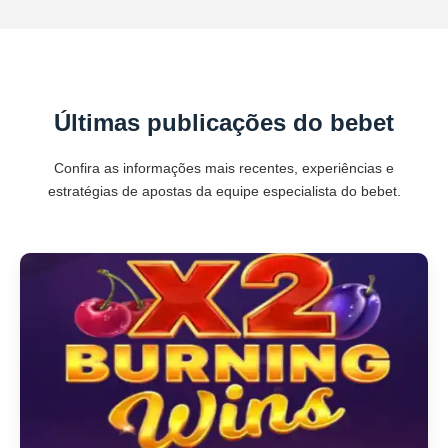
Últimas publicações do bebet
Confira as informações mais recentes, experiências e
estratégias de apostas da equipe especialista do bebet.