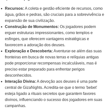
Recursos:
A coleta e gestão eficiente de recursos, como
água, grãos e pedras, são cruciais para a sobrevivência e
expansão de sua civilização.
Construção de Monumentos:
Os jogadores podem
erguer estruturas impressionantes, como templos e
esfinges, que oferecem vantagens estratégicas e
favorecem a adoração dos deuses.
Exploração e Descoberta:
Aventurar-se além das suas
fronteiras em busca de novas terras e relíquias antigas
pode proporcionar recompensas incalculáveis, mas é
preciso estar preparado para enfrentar perigos
desconhecidos.
Interação Divina:
A devoção aos deuses é uma parte
central de GizaNights. Acredita-se que o termo 'bebet'
esteja ligado a rituais secretos que garantem favores
divinos, influenciando o sucesso dos jogadores em suas
campanhas.