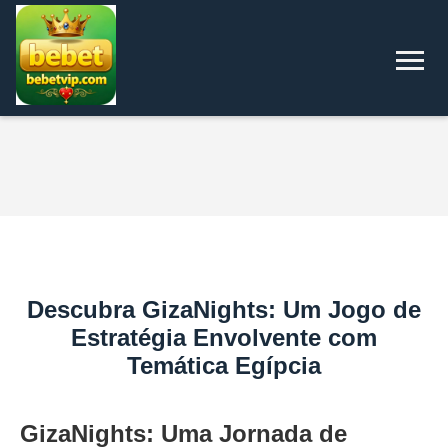
Descubra GizaNights: Um Jogo de
Estratégia Envolvente com
Temática Egípcia
GizaNights: Uma Jornada de