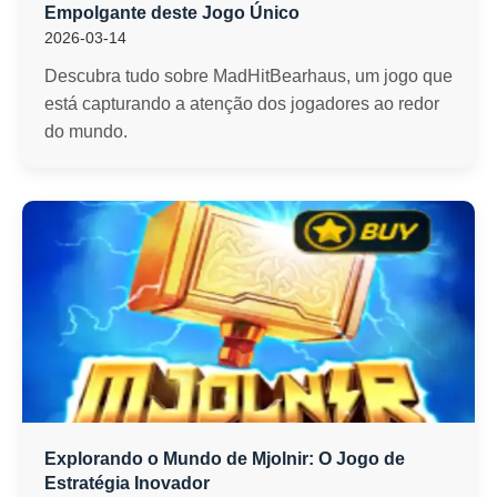
Empolgante deste Jogo Único
2026-03-14
Descubra tudo sobre MadHitBearhaus, um jogo que
está capturando a atenção dos jogadores ao redor
do mundo.
Explorando o Mundo de Mjolnir: O Jogo de
Estratégia Inovador