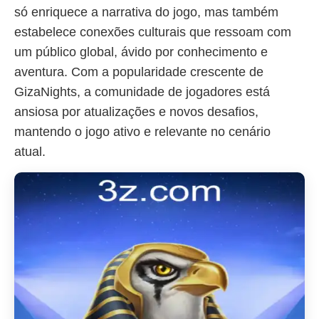
só enriquece a narrativa do jogo, mas também
estabelece conexões culturais que ressoam com
um público global, ávido por conhecimento e
aventura. Com a popularidade crescente de
GizaNights, a comunidade de jogadores está
ansiosa por atualizações e novos desafios,
mantendo o jogo ativo e relevante no cenário
atual.