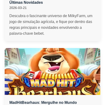
Últimas Novidades
2026-03-21
Descubra o fascinante universo de MilkyFarm, um
jogo de simulação agrícola, e fique por dentro das
regras principais e novidades envolvendo a
palavra-chave bebet.
MadHitBearhaus: Mergulhe no Mundo