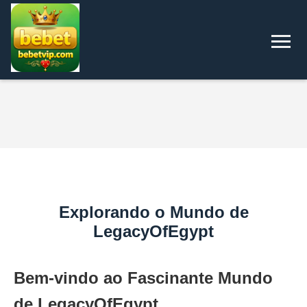
Explorando o Mundo de
LegacyOfEgypt
Bem-vindo ao Fascinante Mundo
de LegacyOfEgypt