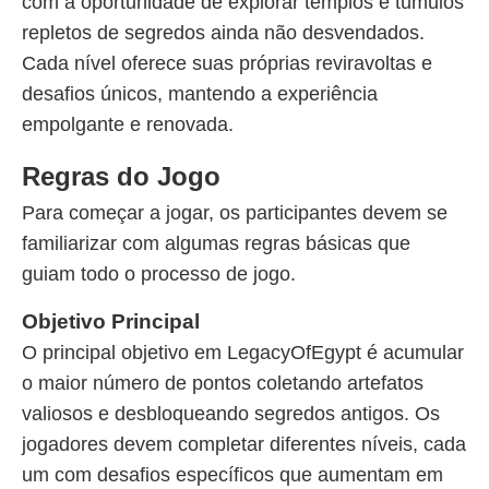
com a oportunidade de explorar templos e túmulos
repletos de segredos ainda não desvendados.
Cada nível oferece suas próprias reviravoltas e
desafios únicos, mantendo a experiência
empolgante e renovada.
Regras do Jogo
Para começar a jogar, os participantes devem se
familiarizar com algumas regras básicas que
guiam todo o processo de jogo.
Objetivo Principal
O principal objetivo em LegacyOfEgypt é acumular
o maior número de pontos coletando artefatos
valiosos e desbloqueando segredos antigos. Os
jogadores devem completar diferentes níveis, cada
um com desafios específicos que aumentam em