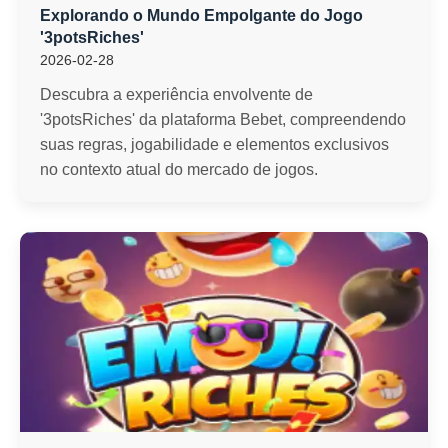
Explorando o Mundo Empolgante do Jogo
'3potsRiches'
2026-02-28
Descubra a experiência envolvente de
'3potsRiches' da plataforma Bebet, compreendendo
suas regras, jogabilidade e elementos exclusivos
no contexto atual do mercado de jogos.