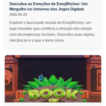
Descubra as Emoções de EmojiRiches: Um
Mergulho no Universo dos Jogos Digitais
2026-05-23
Explore o fascinante mundo de EmojiRiches, um
jogo inovador que combina a emoção dos emojis
com recompensas incríveis. Descubra suas regras,
mecânicas e o que o torna único.