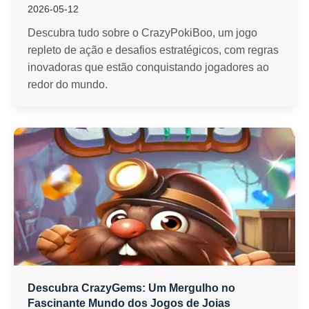
2026-05-12
Descubra tudo sobre o CrazyPokiBoo, um jogo
repleto de ação e desafios estratégicos, com regras
inovadoras que estão conquistando jogadores ao
redor do mundo.
Descubra CrazyGems: Um Mergulho no
Fascinante Mundo dos Jogos de Joias