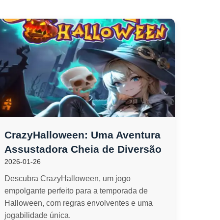
CrazyHalloween: Uma Aventura
Assustadora Cheia de Diversão
2026-01-26
Descubra CrazyHalloween, um jogo
empolgante perfeito para a temporada de
Halloween, com regras envolventes e uma
jogabilidade única.