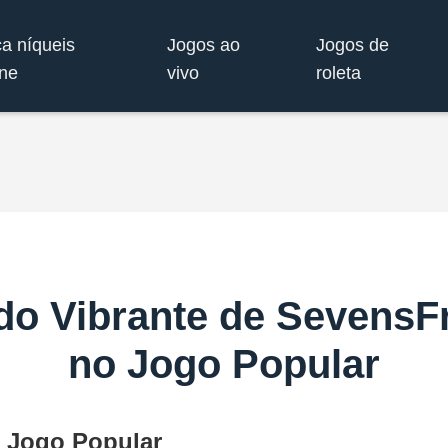
a níqueis
Jogos ao
Jogos de
ine
vivo
roleta
o Vibrante de SevensF
no Jogo Popular
 Jogo Popular