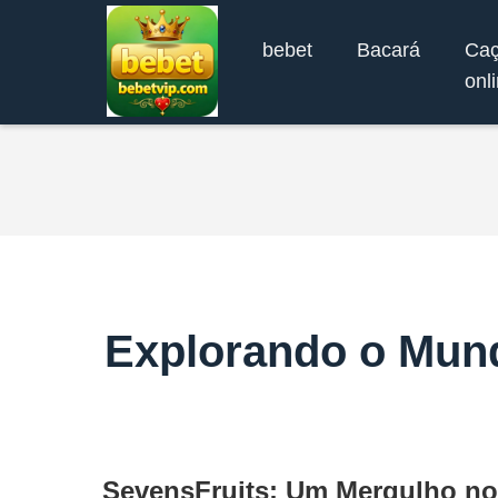
bebet
Bacará
Caç
onl
Explorando o Mund
SevensFruits: Um Mergulho no