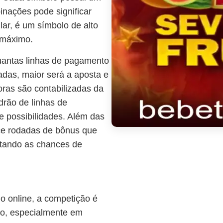
inações pode significar
ar, é um símbolo de alto
 máximo.
uantas linhas de pagamento
adas, maior será a aposta e
ras são contabilizadas da
drão de linhas de
 possibilidades. Além das
ce rodadas de bônus que
ntando as chances de
o online, a competição é
do, especialmente em