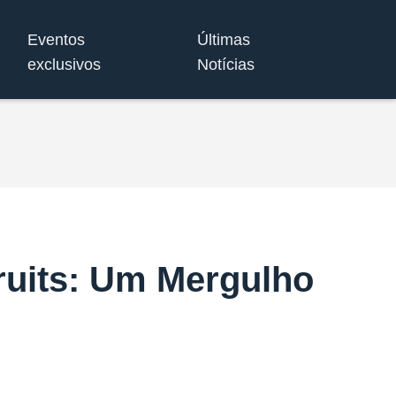
Eventos
Últimas
exclusivos
Notícias
ruits: Um Mergulho