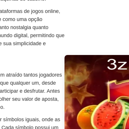
ataformas de jogos online,
ge como uma opção
anto nostalgia quanto
ndo digital, permitindo que
e sua simplicidade e
m atraído tantos jogadores
o que qualquer um, desde
ticipar e desfrutar. Antes
lher seu valor de aposta,
o.
ar símbolos iguais, onde as
s. Cada símbolo possui um