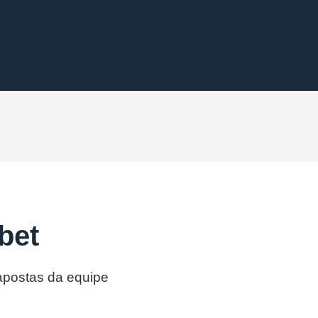
bet
 apostas da equipe