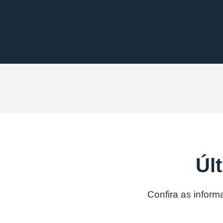
Úl
Confira as inform