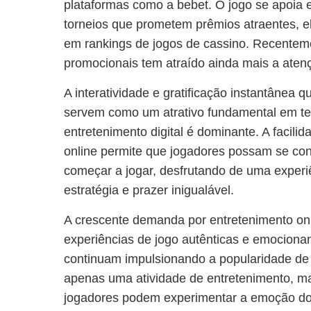
plataformas como a bebet. O jogo se apoia
torneios que prometem prêmios atraentes, 
em rankings de jogos de cassino. Recenteme
promocionais tem atraído ainda mais a aten
A interatividade e gratificação instantânea 
servem como um atrativo fundamental em t
entretenimento digital é dominante. A facili
online permite que jogadores possam se co
começar a jogar, desfrutando de uma experi
estratégia e prazer inigualável.
A crescente demanda por entretenimento onl
experiências de jogo autênticas e emocionan
continuam impulsionando a popularidade de 
apenas uma atividade de entretenimento, m
jogadores podem experimentar a emoção dos