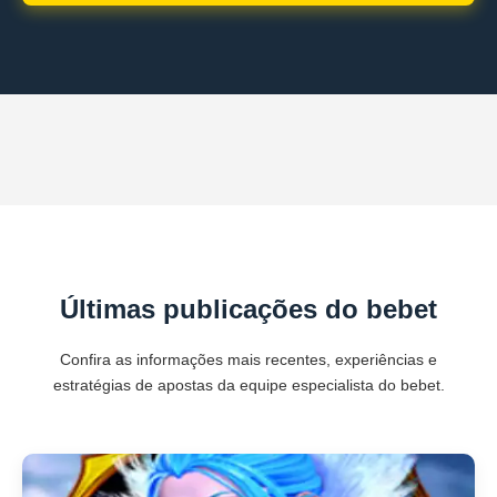
Últimas publicações do bebet
Confira as informações mais recentes, experiências e
estratégias de apostas da equipe especialista do bebet.