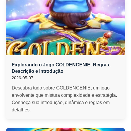
Explorando o Jogo GOLDENGENIE: Regras,
Descrição e Introdução
2026-05-07
Descubra tudo sobre GOLDENGENIE, um jogo
envolvente que mistura complexidade e estratégia.
Conheça sua introdução, dinâmica e regras em
detalhes.