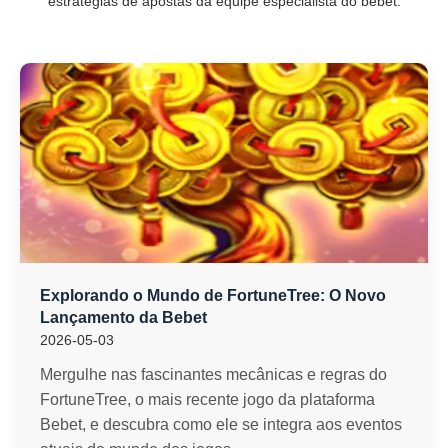
estratégias de apostas da equipe especialista do bebet.
Explorando o Mundo de FortuneTree: O Novo
Lançamento da Bebet
2026-05-03
Mergulhe nas fascinantes mecânicas e regras do
FortuneTree, o mais recente jogo da plataforma
Bebet, e descubra como ele se integra aos eventos