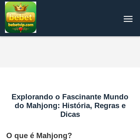
Explorando o Fascinante Mundo
do Mahjong: História, Regras e
Dicas
O que é Mahjong?