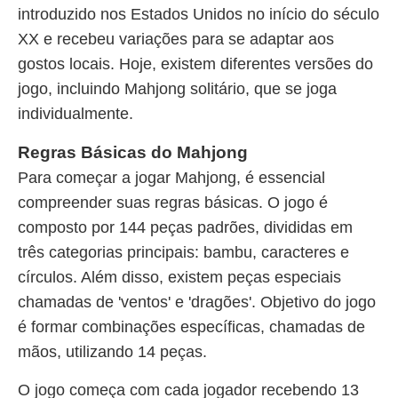
introduzido nos Estados Unidos no início do século
XX e recebeu variações para se adaptar aos
gostos locais. Hoje, existem diferentes versões do
jogo, incluindo Mahjong solitário, que se joga
individualmente.
Regras Básicas do Mahjong
Para começar a jogar Mahjong, é essencial
compreender suas regras básicas. O jogo é
composto por 144 peças padrões, divididas em
três categorias principais: bambu, caracteres e
círculos. Além disso, existem peças especiais
chamadas de 'ventos' e 'dragões'. Objetivo do jogo
é formar combinações específicas, chamadas de
mãos, utilizando 14 peças.
O jogo começa com cada jogador recebendo 13